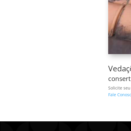
Vedaçõ
consert
Solicite se
Fale Conos