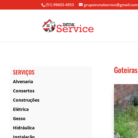
(51) 99603-4953
grupoinstalservice@gmail.com
Goteiras
SERVIÇOS
Alvenaria
Consertos
Construções
Elétrica
Gesso
Hidráulica
Instalação