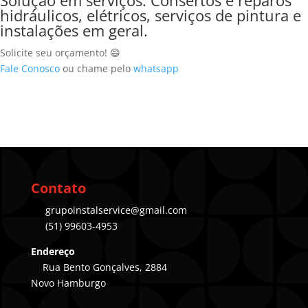
hidráulicos, elétricos, serviços de pintura e
instalações em geral.
Solicite seu orçamento! 😄
Fale Conosco
ou chame pelo
whatsapp
Contato
grupoinstalservice@gmail.com
(51) 99603-4953
Endereço
Rua Bento Gonçalves, 2884
Novo Hamburgo