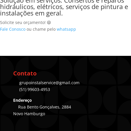
hidráulicos, elétricos, serviços de pintura e
instalações em geral.
Solicite seu orçamento! 😄
Fale Conosco
ou chame pelo
whatsapp
Contato
grupoinstalservice@gmail.com
(51) 99603-4953
Endereço
Rua Bento Gonçalves, 2884
Novo Hamburgo